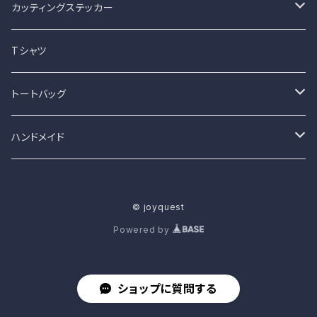
カッティングステッカー
猫と車シリーズ
Tシャツ
猫とバイクシリーズ
トートバッグ
犬と車シリーズ
カラー002
ハンドメイド
犬とバイクシリーズ
カラー0010
ピアス・イヤリング
© joyquest
ペットと車シリーズ
カラー0019
がま口財布
Powered by
ペットとバイクシリーズ
カラー0023
コインケース
ショップに質問する
カラー0024
ダイヤモンドアート完成品