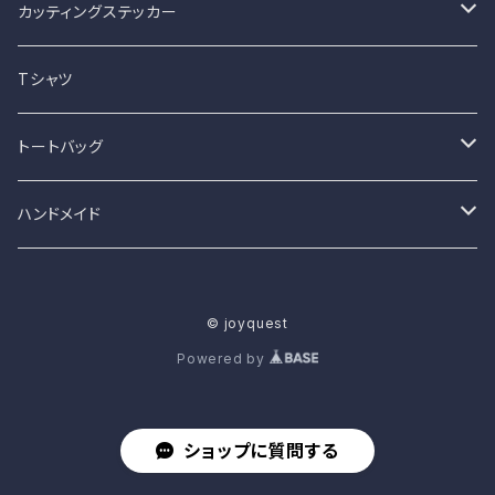
カッティングステッカー
猫と車シリーズ
Tシャツ
猫とバイクシリーズ
トートバッグ
犬と車シリーズ
カラー002
ハンドメイド
犬とバイクシリーズ
カラー0010
ピアス・イヤリング
© joyquest
ペットと車シリーズ
カラー0019
がま口財布
Powered by
ペットとバイクシリーズ
カラー0023
コインケース
ショップに質問する
カラー0024
ダイヤモンドアート完成品