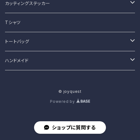
カッティングステッカー
猫と車シリーズ
Tシャツ
猫とバイクシリーズ
トートバッグ
犬と車シリーズ
カラー002
ハンドメイド
犬とバイクシリーズ
カラー0010
ピアス・イヤリング
© joyquest
ペットと車シリーズ
カラー0019
がま口財布
Powered by
ペットとバイクシリーズ
カラー0023
コインケース
ショップに質問する
カラー0024
ダイヤモンドアート完成品